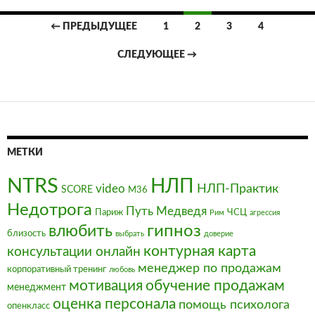
Навигация
← ПРЕДЫДУЩЕЕ
1
2
3
4
по
СЛЕДУЮЩЕЕ →
записям
МЕТКИ
NTRS
НЛП
video
НЛП-Практик
SCORE
М36
Недотрога
Путь Медведя
Париж
ЧСЦ
Рим
агрессия
влюбить
гипноз
близость
выбрать
доверие
контурная карта
консультации онлайн
менеджер по продажам
корпоративный тренинг
любовь
мотивация
обучение продажам
менеджмент
оценка персонала
помощь психолога
опенкласс