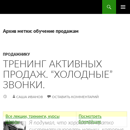
Поиск
ПЕРЕЙТИ
ОСНОВ
К
МЕНЮ
СОДЕРЖИМОМУ
Архив метки: обучение продажам
ПРОДАЖНИКУ
ТРЕНИНГ АКТИВНЫХ
ПРОДАЖ. “ХОЛОДНЫЕ”
ЗВОНКИ.
САША ИВАНОВ
ОСТАВИТЬ КОММЕНТАРИЙ
Все лекции, тренинги, курсы
Посмотреть
Школы
ближайшие
Я подумал, что хорошо бы кратко
систематизировать навыки, которые