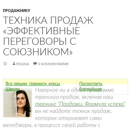
ПРОДАЖНИКУ
ТЕХНИКА ПРОДАЖ
«ЭФФЕКТИВНЫЕ
ПЕРЕГОВОРЫ С
СОЮЗНИКОМ»
POLINA
3 КОММЕНТАРИЯ
Все лекции, тренинги, курсы
Посмотреть
Школы
ближайшие
Наверное ни в одной программе
тренинга продаж, включая наш
тренинг "Продажи. Формула успеха"
,
вы не найдете техник продаж,
которые открывают сами
менеджеры, в процессе своей работы с