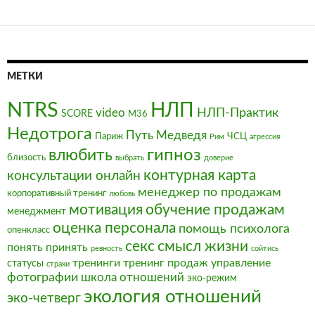
по
записям
МЕТКИ
NTRS
НЛП
video
НЛП-Практик
SCORE
М36
Недотрога
Путь Медведя
Париж
ЧСЦ
Рим
агрессия
влюбить
гипноз
близость
выбрать
доверие
контурная карта
консультации онлайн
менеджер по продажам
корпоративный тренинг
любовь
мотивация
обучение продажам
менеджмент
оценка персонала
помощь психолога
опенкласс
секс
смысл жизни
понять
принять
ревность
сойтись
тренинги
тренинг продаж
управление
статусы
страхи
фотографии
школа отношений
эко-режим
экология отношений
эко-четверг