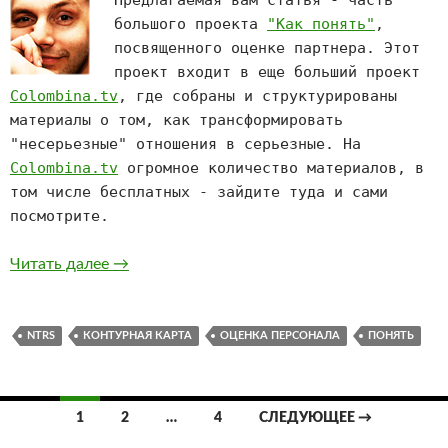
Предлагаемая вам статья - часть
большого проекта
"Как понять"
,
посвященного оценке партнера. Этот
проект входит в еще больший проект
Colombina.tv
, где собраны и структурированы
материалы о том, как трансформировать
"несерьезные" отношения в серьезные. На
Colombina.tv
огромное количество материалов, в
том числе бесплатных - зайдите туда и сами
посмотрите.
Как понять человека – плюсы и минусы в ко
Читать далее
→
NTRS
КОНТУРНАЯ КАРТА
ОЦЕНКА ПЕРСОНАЛА
ПОНЯТЬ
Навигация
1
2
…
4
СЛЕДУЮЩЕЕ →