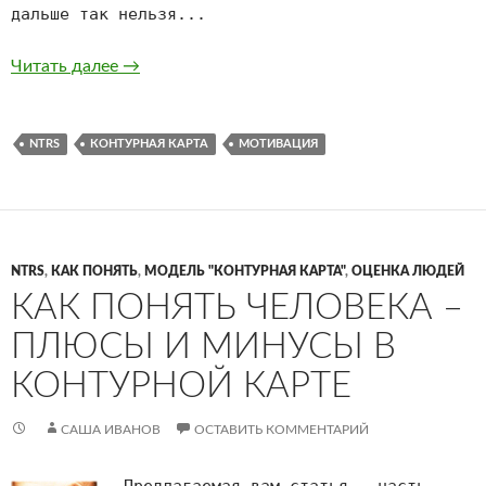
дальше так нельзя...
Как убедить? Длинные и короткие мотивы.
Читать далее
→
NTRS
КОНТУРНАЯ КАРТА
МОТИВАЦИЯ
NTRS
,
КАК ПОНЯТЬ
,
МОДЕЛЬ "КОНТУРНАЯ КАРТА"
,
ОЦЕНКА ЛЮДЕЙ
КАК ПОНЯТЬ ЧЕЛОВЕКА –
ПЛЮСЫ И МИНУСЫ В
КОНТУРНОЙ КАРТЕ
САША ИВАНОВ
ОСТАВИТЬ КОММЕНТАРИЙ