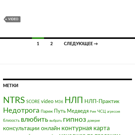
VIDEO
Навигация
1
2
СЛЕДУЮЩЕЕ →
по
записям
МЕТКИ
NTRS
НЛП
video
НЛП-Практик
SCORE
М36
Недотрога
Путь Медведя
Париж
ЧСЦ
Рим
агрессия
влюбить
гипноз
близость
выбрать
доверие
контурная карта
консультации онлайн