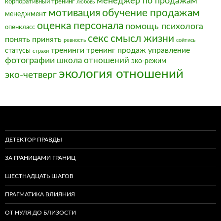
менеджер по продажам
корпоративный тренинг
любовь
мотивация
обучение продажам
менеджмент
оценка персонала
помощь психолога
опенкласс
секс
смысл жизни
понять
принять
ревность
сойтись
тренинги
тренинг продаж
управление
статусы
страхи
фотографии
школа отношений
эко-режим
экология отношений
эко-четверг
ДЕТЕКТОР ПРАВДЫ
ЗА ГРАНИЦАМИ ГРАНИЦ
ШЕСТНАДЦАТЬ ШАГОВ
ПРАГМАТИКА ВЛИЯНИЯ
ОТ НУЛЯ ДО БЛИЗОСТИ