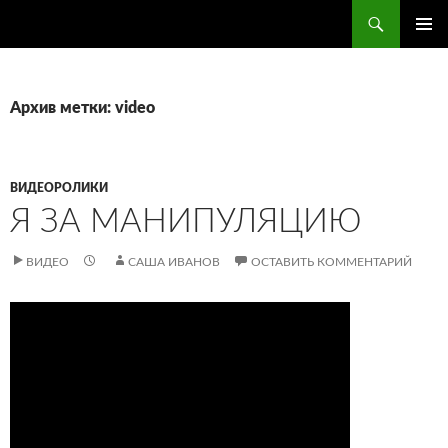
Поиск
ПЕРЕЙТИ
ОСНОВ
К
МЕНЮ
СОДЕРЖИМОМУ
Архив метки: video
ВИДЕОРОЛИКИ
Я ЗА МАНИПУЛЯЦИЮ
ВИДЕО
САША ИВАНОВ
ОСТАВИТЬ КОММЕНТАРИЙ