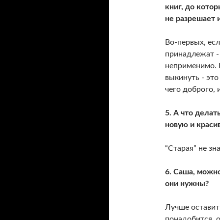
книг, до кото
не разрешает и
Во-первых, есл
принадлежат - 
неприменимо. 
выкинуть - эт
чего доброго, 
5. А что делат
новую и краси
“Старая” не зн
6. Саша, можно
они нужны?
Лучше оставить
понадобится, о