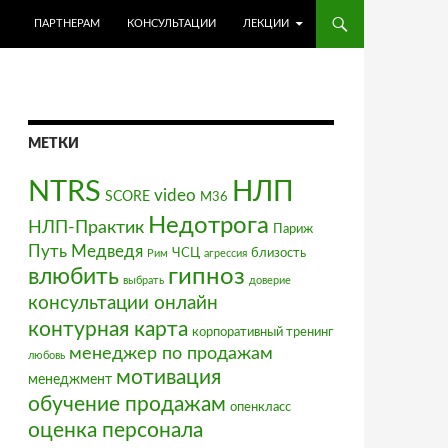
ПЕРЕЙТИ К СОДЕРЖИМОМУ
ПАРТНЕРАМ
КОНСУЛЬТАЦИИ
ЛЕКЦИИ
МЕТКИ
NTRS
НЛП
video
SCORE
М36
Недотрога
НЛП-Практик
Париж
Путь Медведя
ЧСЦ
близость
Рим
агрессия
влюбить
гипноз
выбрать
доверие
консультации онлайн
контурная карта
корпоративный тренинг
менеджер по продажам
любовь
мотивация
менеджмент
обучение продажам
опенкласс
оценка персонала