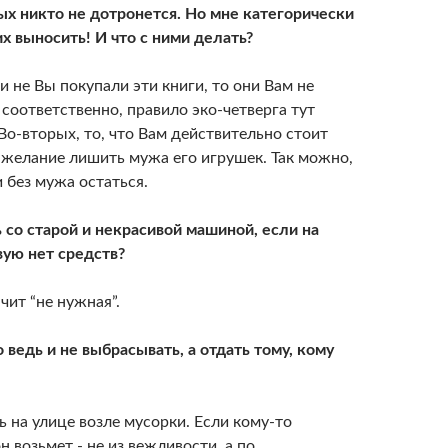
рых никто не дотронется. Но мне категорически
х выносить! И что с ними делать?
и не Вы покупали эти книги, то они Вам не
соответственно, правило эко-четверга тут
Во-вторых, то, что Вам действительно стоит
о желание лишить мужа его игрушек. Так можно,
и без мужа остаться.
ь со старой и некрасивой машиной, если на
вую нет средств?
ачит “не нужная”.
 ведь и не выбрасывать, а отдать тому, кому
 на улице возле мусорки. Если кому-то
н возьмет - не из вежливости, а по