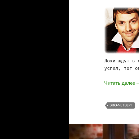
Лохи ждут в 
успел, тот о
О
Читать далее
ЭКО-ЧЕТВЕРГ