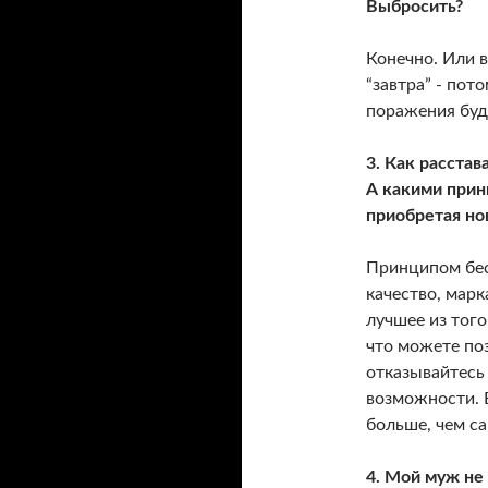
Выбросить?
Конечно. Или в
“завтра” - пот
поражения буд
3. Как расста
А какими прин
приобретая но
Принципом бес
качество, марка
лучшее из того
что можете по
отказывайтесь 
возможности. В
больше, чем са
4. Мой муж не 