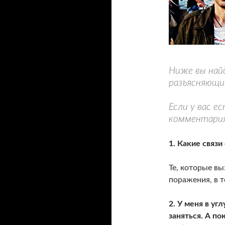
Ниже вы най
разъясняющи
Если у вас е
комментария
1. Какие связ
Те, которые в
поражения, в т
2. У меня в уг
заняться. А по