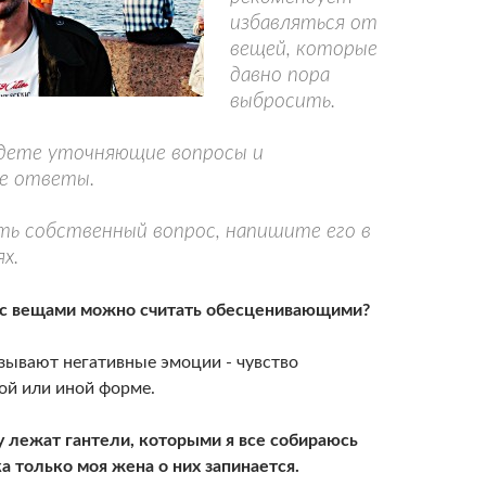
избавляться от
вещей, которые
давно пора
выбросить.
дете уточняющие вопросы и
е ответы.
сть собственный вопрос, напишите его в
х.
и с вещами можно считать обесценивающими?
ызывают негативные эмоции - чувство
ой или иной форме.
лу лежат гантели, которыми я все собираюсь
ка только моя жена о них запинается.