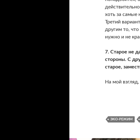
действительной
хоть за самые 
Третий вариант
другим то, что
нужно и не кра
7. Старое не д
стороны. С дру
старое, замес
На мой взгляд
ЭКО-РЕЖИМ