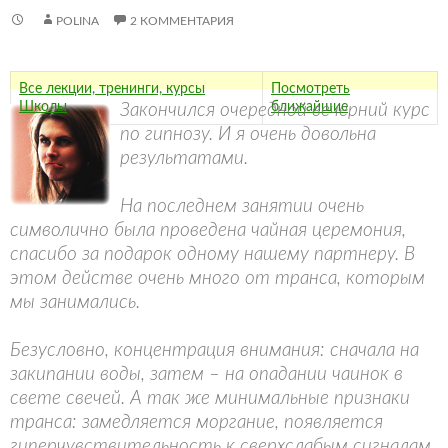
POLINA
2 КОММЕНТАРИЯ
Все лекции, тренинги, курсы
Посмотреть
Школы
ближайшие
Закончился очередной вечерний курс
по гипнозу. И я очень довольна
результатами.
На последнем занятии очень
символично была проведена чайная церемония,
спасибо за подарок одному нашему партнеру. В
этом действе очень много от транса, которым
мы занимались.
Безусловно, концентрация внимания: сначала на
закипании воды, затем – на опадании чаинок в
свете свечей. А так же минимальные признаки
транса: замедляется моргание, появляется
гиперчувствительность к сверхслабым сигналам,