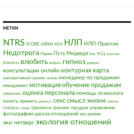
записям
МЕТКИ
NTRS
НЛП
video
НЛП-Практик
SCORE
М36
Недотрога
Путь Медведя
Париж
ЧСЦ
Рим
агрессия
влюбить
гипноз
близость
выбрать
доверие
контурная карта
консультации онлайн
менеджер по продажам
корпоративный тренинг
любовь
мотивация
обучение продажам
менеджмент
оценка персонала
помощь психолога
опенкласс
секс
смысл жизни
понять
принять
ревность
сойтись
тренинги
тренинг продаж
управление
статусы
страхи
фотографии
школа отношений
эко-режим
экология отношений
эко-четверг