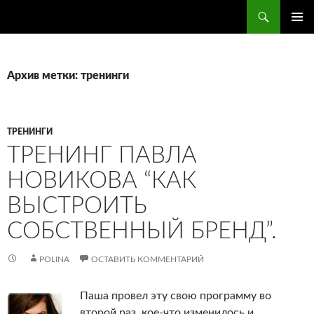
Поиск
ПЕРЕЙТИ
ОСНОВ
К
МЕНЮ
СОДЕРЖИМОМУ
Архив метки: тренинги
ТРЕНИНГИ
ТРЕНИНГ ПАВЛА
НОВИКОВА “КАК
ВЫСТРОИТЬ
СОБСТВЕННЫЙ БРЕНД”.
POLINA
ОСТАВИТЬ КОММЕНТАРИЙ
Паша провел эту свою программу во
второй раз, кое-что изменилось и