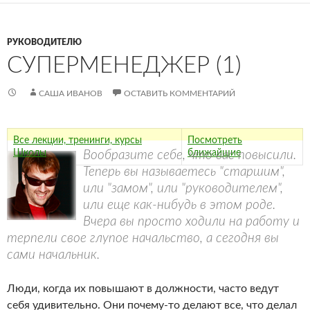
РУКОВОДИТЕЛЮ
СУПЕРМЕНЕДЖЕР (1)
САША ИВАНОВ
ОСТАВИТЬ КОММЕНТАРИЙ
Все лекции, тренинги, курсы
Посмотреть
Школы
ближайшие
Вообразите себе, что вас повысили.
Теперь вы называетесь "старшим",
или "замом", или "руководителем",
или еще как-нибудь в этом роде.
Вчера вы просто ходили на работу и
терпели свое глупое начальство, а сегодня вы
сами начальник.
Люди, когда их повышают в должности, часто ведут
себя удивительно. Они почему-то делают все, что делал