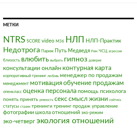
записям
МЕТКИ
NTRS
НЛП
video
НЛП-Практик
SCORE
М36
Недотрога
Путь Медведя
Париж
ЧСЦ
Рим
агрессия
влюбить
гипноз
близость
выбрать
доверие
контурная карта
консультации онлайн
менеджер по продажам
корпоративный тренинг
любовь
мотивация
обучение продажам
менеджмент
оценка персонала
помощь психолога
опенкласс
секс
смысл жизни
понять
принять
ревность
сойтись
тренинги
тренинг продаж
управление
статусы
страхи
фотографии
школа отношений
эко-режим
экология отношений
эко-четверг