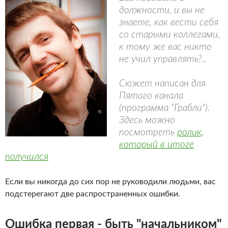
должности, и вы не
знаете, как вести себя
со старыми коллегами,
к тому же вас никто
не учил управлять?..
Сюжет написан для
Пятого канала
(программа "Грабли").
Здесь можно
посмотреть
ролик,
который в итоге
получился
Если вы никогда до сих пор не руководили людьми, вас
подстерегают две распространенных ошибки.
Ошибка первая - быть "начальником"