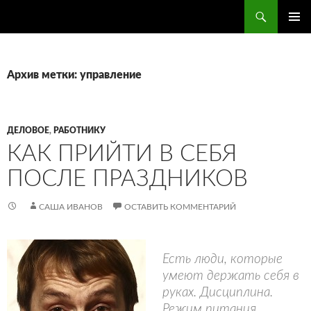
Поиск
ПЕРЕЙТИ
ОСНОВ
К
МЕНЮ
СОДЕРЖИМОМУ
Архив метки: управление
ДЕЛОВОЕ
,
РАБОТНИКУ
КАК ПРИЙТИ В СЕБЯ
ПОСЛЕ ПРАЗДНИКОВ
САША ИВАНОВ
ОСТАВИТЬ КОММЕНТАРИЙ
Есть люди, которые
умеют держать себя в
руках. Дисциплина.
Режим питания.