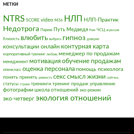
МЕТКИ
NTRS
НЛП
video
НЛП-Практик
SCORE
М36
Недотрога
Путь Медведя
Париж
ЧСЦ
Рим
агрессия
влюбить
гипноз
близость
выбрать
доверие
контурная карта
консультации онлайн
менеджер по продажам
корпоративный тренинг
любовь
мотивация
обучение продажам
менеджмент
оценка персонала
помощь психолога
опенкласс
секс
смысл жизни
понять
принять
ревность
сойтись
тренинги
тренинг продаж
управление
статусы
страхи
фотографии
школа отношений
эко-режим
экология отношений
эко-четверг