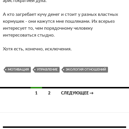
аристократией духа.
А кто загребает кучу денег и стоит у разных властных
кормушек - они кажутся мне пошляками. Их всерьез
интересует то, чем порядочному человеку
интересоваться стыдно.
Хотя есть, конечно, исключения.
МОТИВАЦИЯ
УПРАВЛЕНИЕ
ЭКОЛОГИЯ ОТНОШЕНИЙ
Навигация
1
2
СЛЕДУЮЩЕЕ →
по
записям