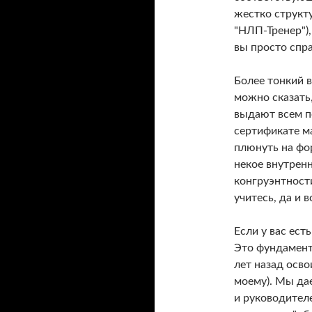
жестко структ
"НЛП-Тренер"),
вы просто спра
Более тонкий в
можно сказать
выдают всем п
сертификате м
плюнуть на фо
некое внутренн
конгруэнтности
учитесь, да и в
Если у вас ест
Это фундамент.
лет назад осво
моему). Мы да
и руководител