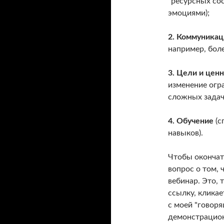
"ресурсных сос
эмоциями);
2. Коммуникац
например, бол
3. Цели и цен
изменение огр
сложных задач
4. Обучение
(с
навыков).
Чтобы окончат
вопрос о том,
вебинар. Это, 
ссылку, кликае
с моей "говоря
демонстрацион