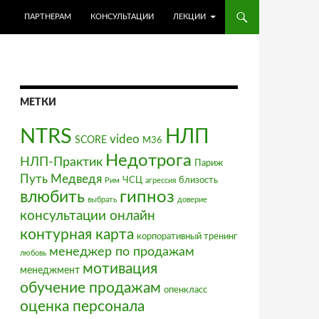
ПЕРЕЙТИ К СОДЕРЖИМОМУ
ПАРТНЕРАМ
КОНСУЛЬТАЦИИ
ЛЕКЦИИ
МЕТКИ
NTRS
НЛП
video
SCORE
М36
Недотрога
НЛП-Практик
Париж
Путь Медведя
ЧСЦ
близость
Рим
агрессия
влюбить
гипноз
выбрать
доверие
консультации онлайн
контурная карта
корпоративный тренинг
менеджер по продажам
любовь
мотивация
менеджмент
обучение продажам
опенкласс
оценка персонала