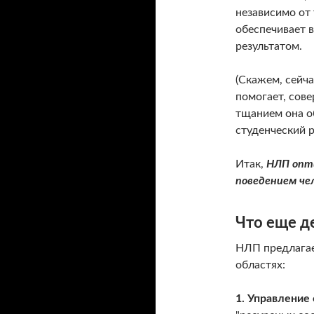
независимо от 
обеспечивает 
результатом.
(Скажем, сейча
помогает, сове
тщанием она о
студенческий р
Итак,
НЛП опт
поведением чел
Что еще д
НЛП предлагае
областях:
1. Управление