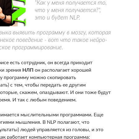
"Как у меня получается то,
что у меня получается?",
это и будет NLP.
зыка выявить программу в мозгу, которая
некое поведение - вот что такое нейро-
ское программирование.
исе есть сотрудник, он всегда приходит
ки зрения
НЛП
он располагает хорошей
ту программу можно скопировать
ть) с тем, чтобы передать ее другим
которые, скажем, опаздывают. И они тоже будут
ремя. И так с любым поведением.
анимается мыслительными программами. Еще
егиями мышления. В NLP полагают, что
ультаты) людей управляется из головы, и это
 как работает компьютерная программа: