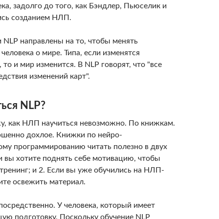
ека, задолго до того, как Бэндлер, Пьюселик и
ись созданием НЛП.
и NLP направлены на то, чтобы менять
человека о мире. Типа, если изменятся
 то и мир изменится. В NLP говорят, что "все
едствия изменений карт".
ться NLP?
жу, как НЛП научиться невозможно. По книжкам.
ршенно дохлое. Книжки по нейро-
ому программированию читать полезно в двух
ли вы хотите поднять себе мотивацию, чтобы
ренинг; и 2. Если вы уже обучились на НЛП-
ите освежить материал.
посредственно. У человека, который имеет
ую подготовку. Поскольку обучение NLP