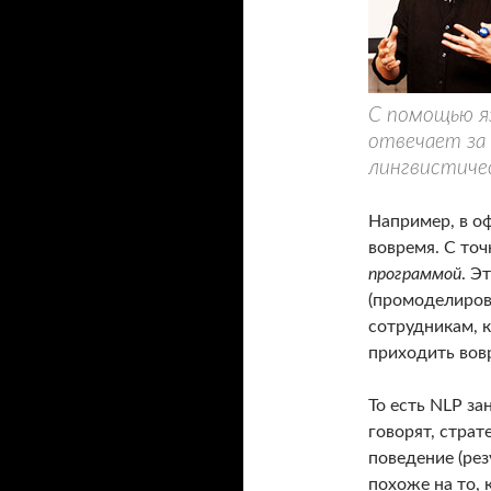
С помощью я
отвечает за 
лингвистиче
Например, в оф
вовремя. С точ
программой
. Э
(промоделирова
сотрудникам, 
приходить вов
То есть NLP з
говорят, страт
поведение (рез
похоже на то,