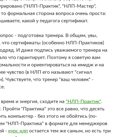
урировано ("НЛП-Практик", "НЛП-Мастер",
 то формальная сторона вопроса очень проста:
шиваете, какой у педагога сертификат.
опрос - подготовка тренера. В общем, увы,
, что сертификаты (особенно НЛП-Практиков)
одряд. И даже подпись уважаемого тренера на
ало что гарантирует. Поэтому я советую вам
рмальности и ориентироваться на имидж и на
ее чувство (в НЛП его называют "сигнал
). Чувствуете, что тренер "ваш человек" -
се.
ь время и энергия, сходите на
"НЛП-Практик"
.
 Пройти "Практика" это все равно, что десять
ить компьютер - без этого не обойтись (по-
ем "НЛП-Практика" в формате для менеджеров
ей -
курс нлп
остается тем же самым, но есть три