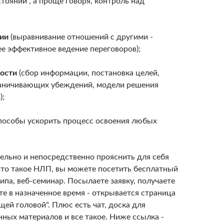
тояний", а проще говоря, контроль над
ии
(выравнивание отношений с другими -
ее эффективное ведение переговоров);
ности
(сбор информации, постановка целей,
аничивающих убеждений, модели решения
);
пособы ускорить процесс освоения любых
ельно и непосредственно прояснить для себя
 что такое НЛП, вы можете посетить бесплатный
типа, веб-семинар. Посылаете заявку, получаете
те в назначенное время - открывается страница
щей головой". Плюс есть чат, доска для
ных материалов и все такое. Ниже ссылка -