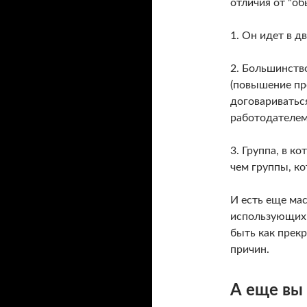
отличия от "об
1. Он идет в д
2. Большинств
(повышение пр
договариватьс
работодателем
3. Группа, в к
чем группы, к
И есть еще ма
использующих 
быть как прекр
причин.
А еще вы