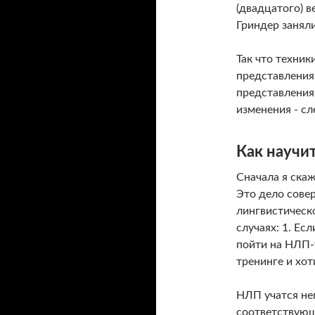
(двадцатого) в
Гриндер занял
Так что техник
представления 
представления,
изменения - сл
Как научи
Сначала я ска
Это дело сове
лингвистическ
случаях: 1. Ес
пойти на НЛП-т
тренинге и хот
НЛП учатся не
соответствующ