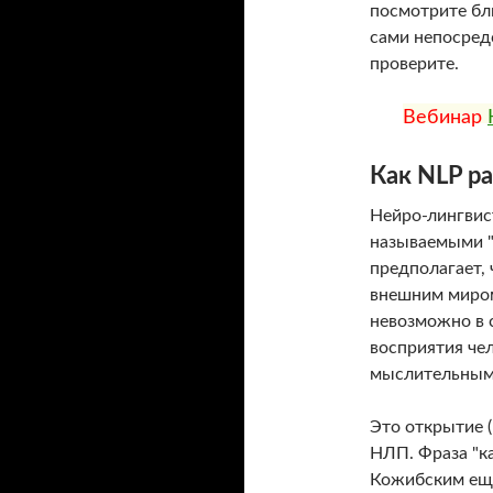
посмотрите бл
сами непосред
проверите.
Вебинар
Как NLP р
Нейро-лингвис
называемыми "
предполагает,
внешним миром
невозможно в с
восприятия чел
мыслительными
Это открытие (
НЛП. Фраза "к
Кожибским еще