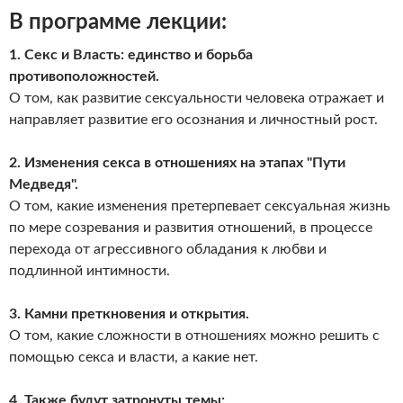
В программе лекции:
1. Секс и Власть: единство и борьба
противоположностей.
О том, как развитие сексуальности человека отражает и
направляет развитие его осознания и личностный рост.
2. Изменения секса в отношениях на этапах "Пути
Медведя".
О том, какие изменения претерпевает сексуальная жизнь
по мере созревания и развития отношений, в процессе
перехода от агрессивного обладания к любви и
подлинной интимности.
3. Камни преткновения и открытия.
О том, какие сложности в отношениях можно решить с
помощью секса и власти, а какие нет.
4. Также будут затронуты темы: