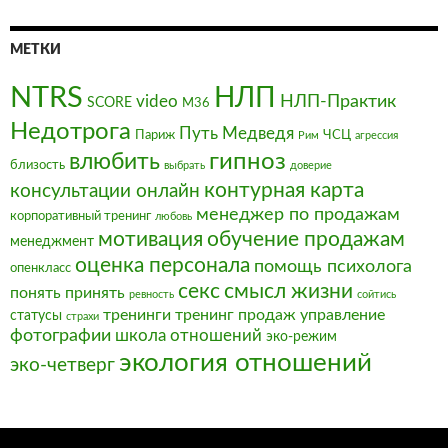
МЕТКИ
NTRS
НЛП
video
НЛП-Практик
SCORE
М36
Недотрога
Путь Медведя
Париж
ЧСЦ
Рим
агрессия
влюбить
гипноз
близость
выбрать
доверие
контурная карта
консультации онлайн
менеджер по продажам
корпоративный тренинг
любовь
мотивация
обучение продажам
менеджмент
оценка персонала
помощь психолога
опенкласс
секс
смысл жизни
понять
принять
ревность
сойтись
тренинги
тренинг продаж
управление
статусы
страхи
фотографии
школа отношений
эко-режим
экология отношений
эко-четверг