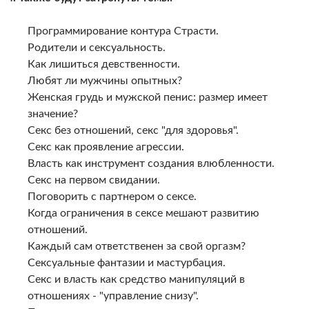
Программирование контура Страсти.
Родители и сексуальность.
Как лишиться девственности.
Любят ли мужчины опытных?
Женская грудь и мужской пенис: размер имеет
значение?
Секс без отношений, секс "для здоровья".
Секс как проявление агрессии.
Власть как инструмент создания влюбленности.
Секс на первом свидании.
Поговорить с партнером о сексе.
Когда ограничения в сексе мешают развитию
отношений.
Каждый сам ответственен за свой оргазм?
Сексуальные фантазии и мастурбация.
Секс и власть как средство манипуляций в
отношениях - "управление снизу".