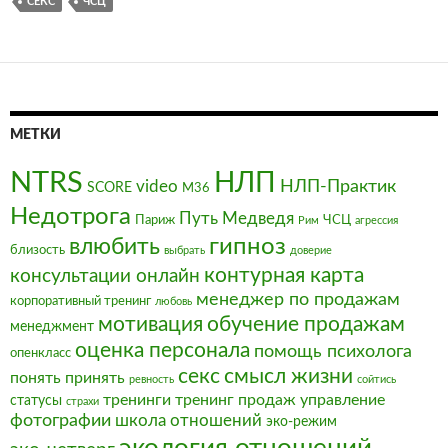
СЕКС
ЧСЦ
МЕТКИ
NTRS
НЛП
video
НЛП-Практик
SCORE
М36
Недотрога
Путь Медведя
Париж
ЧСЦ
Рим
агрессия
влюбить
гипноз
близость
выбрать
доверие
контурная карта
консультации онлайн
менеджер по продажам
корпоративный тренинг
любовь
мотивация
обучение продажам
менеджмент
оценка персонала
помощь психолога
опенкласс
секс
смысл жизни
понять
принять
ревность
сойтись
тренинги
тренинг продаж
управление
статусы
страхи
фотографии
школа отношений
эко-режим