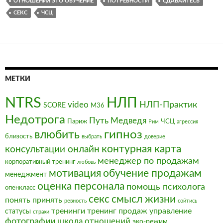
ОТНОШЕНИЯ ЭТО ОБУЧЕНИЕ
ПОТРЕБНОСТИ
СДАВАЙТЕСЬ
СЕКС
ЧСЦ
МЕТКИ
NTRS
НЛП
video
НЛП-Практик
SCORE
М36
Недотрога
Путь Медведя
Париж
ЧСЦ
Рим
агрессия
влюбить
гипноз
близость
выбрать
доверие
контурная карта
консультации онлайн
менеджер по продажам
корпоративный тренинг
любовь
мотивация
обучение продажам
менеджмент
оценка персонала
помощь психолога
опенкласс
секс
смысл жизни
понять
принять
ревность
сойтись
тренинги
тренинг продаж
управление
статусы
страхи
фотографии
школа отношений
эко-режим