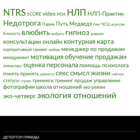
NTRS
НЛП
video
НЛП-Практик
SCORE
М36
Недотрога
Путь Медведя
Париж
ЧСЦ
Рим
агрессия
влюбить
гипноз
близость
выбрать
доверие
контурная карта
консультации онлайн
менеджер по продажам
корпоративный тренинг
любовь
мотивация
обучение продажам
менеджмент
оценка персонала
помощь психолога
опенкласс
секс
смысл жизни
понять
принять
ревность
сойтись
тренинги
тренинг продаж
управление
статусы
страхи
фотографии
школа отношений
эко-режим
экология отношений
эко-четверг
ДЕТЕКТОР ПРАВДЫ