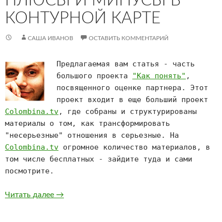
ПЛЮСЫ И МИНУСЫ В
КОНТУРНОЙ КАРТЕ
САША ИВАНОВ
ОСТАВИТЬ КОММЕНТАРИЙ
Предлагаемая вам статья - часть
большого проекта
"Как понять"
,
посвященного оценке партнера. Этот
проект входит в еще больший проект
Colombina.tv
, где собраны и структурированы
материалы о том, как трансформировать
"несерьезные" отношения в серьезные. На
Colombina.tv
огромное количество материалов, в
том числе бесплатных - зайдите туда и сами
посмотрите.
Как понять человека – плюсы и минусы в ко
Читать далее
→