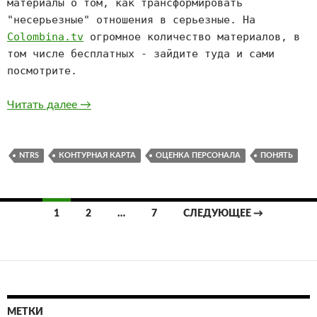
материалы о том, как трансформировать
"несерьезные" отношения в серьезные. На
Colombina.tv
огромное количество материалов, в
том числе бесплатных - зайдите туда и сами
посмотрите.
Как читать людей по внешности? – одежда, 
Читать далее
→
NTRS
КОНТУРНАЯ КАРТА
ОЦЕНКА ПЕРСОНАЛА
ПОНЯТЬ
Навигация
1
2
…
7
СЛЕДУЮЩЕЕ →
по
записям
МЕТКИ