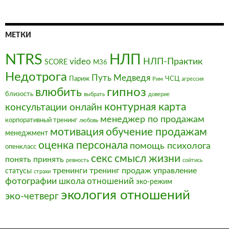
МЕТКИ
NTRS
НЛП
video
НЛП-Практик
SCORE
М36
Недотрога
Путь Медведя
Париж
ЧСЦ
Рим
агрессия
влюбить
гипноз
близость
выбрать
доверие
контурная карта
консультации онлайн
менеджер по продажам
корпоративный тренинг
любовь
мотивация
обучение продажам
менеджмент
оценка персонала
помощь психолога
опенкласс
секс
смысл жизни
понять
принять
ревность
сойтись
тренинги
тренинг продаж
управление
статусы
страхи
фотографии
школа отношений
эко-режим
экология отношений
эко-четверг