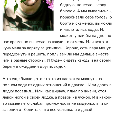
бедную, понесло кверху
брюхом. А мы вывалились,
поразбивали себе головы о
борта и скамейки, вымокли
и наглотались воды. И,
может, ушли бы на дно, но
нас временно вынесло на какую-то отмель. Или вся эта
куча мала за корягу зацепились. Короче, есть пара минут
передохнуть и решить, поплывем ли мы дальше вместе
или в разные стороны. И будем сидеть каждый на своем
берегу в ожидании других лодок.
А то еще бывает, что кто-то из нас хотел махнуть на
полном ходу из одних отношений в другие... Или двоих в
лодку посадил... Или, как циркач, плыл по жизни, стоя
левой ногой в своей лодке, а правой - в чужой. И в какой-
то момент его слабая промежность не выдержала, и он
завопил от боли так, что все услышали и давай