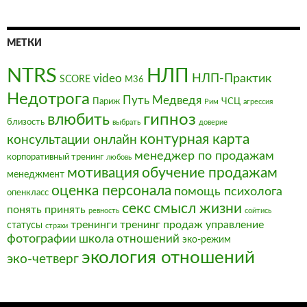
МЕТКИ
NTRS
НЛП
video
НЛП-Практик
SCORE
М36
Недотрога
Путь Медведя
Париж
ЧСЦ
Рим
агрессия
влюбить
гипноз
близость
выбрать
доверие
контурная карта
консультации онлайн
менеджер по продажам
корпоративный тренинг
любовь
мотивация
обучение продажам
менеджмент
оценка персонала
помощь психолога
опенкласс
секс
смысл жизни
понять
принять
ревность
сойтись
тренинги
тренинг продаж
управление
статусы
страхи
фотографии
школа отношений
эко-режим
экология отношений
эко-четверг