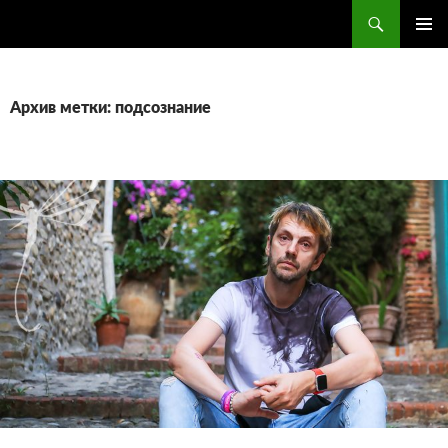
Поиск
ПЕРЕЙТИ
ОСНОВ
К
МЕНЮ
СОДЕРЖИМОМУ
Архив метки: подсознание