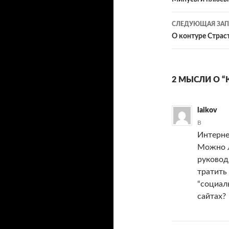
по
записям
СЛЕДУЮЩАЯ ЗАП
О контуре Страс
2 МЫСЛИ О “
laikov
В
Интерне
Можно л
руковод
тратить
“социал
сайтах?