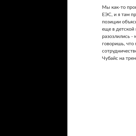
Мы как-то про
ЕЭС, и я там п
позиции объяс
еще в детской 
разозлились -
говоришь, что
сотрудничество
Чубайс на трен