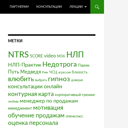
ПЕРЕЙТИ К СОДЕРЖИМОМУ
ПАРТНЕРАМ
КОНСУЛЬТАЦИИ
ЛЕКЦИИ
МЕТКИ
NTRS
НЛП
video
SCORE
М36
Недотрога
НЛП-Практик
Париж
Путь Медведя
ЧСЦ
близость
Рим
агрессия
влюбить
гипноз
выбрать
доверие
консультации онлайн
контурная карта
корпоративный тренинг
менеджер по продажам
любовь
мотивация
менеджмент
обучение продажам
опенкласс
оценка персонала