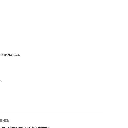
енкласса.
6
ия
ПИСЬ
 онлайн-консультирования