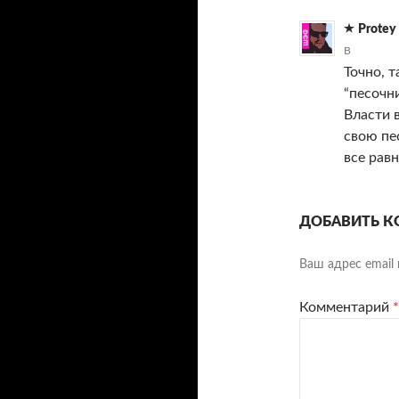
Protey
В
Точно, т
“песочн
Власти в
свою пе
все равн
ДОБАВИТЬ К
Ваш адрес email 
Комментарий
*