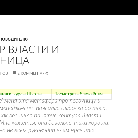
КОВОДИТЕЛЮ
Р ВЛАСТИ И
ЧНИЦА
АНОВ
2 КОММЕНТАРИЯ
енинги, курсы Школы
Посмотреть ближайшие
У меня эта метафора про песочницу и
менеджмент появилась задолго до того,
как возникло понятие контура Власти.
Мне кажется, она довольно-таки хороша,
но не всем руководителям нравится.