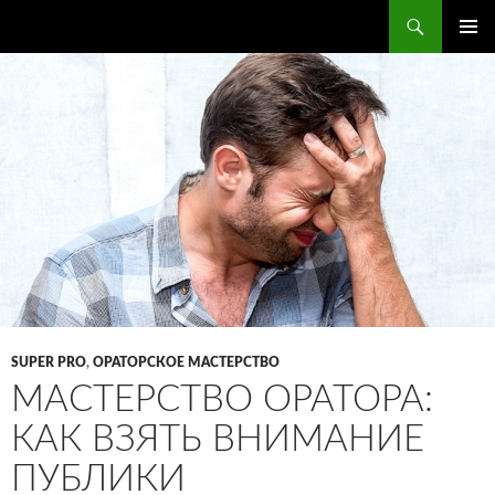
Поиск
ПЕРЕЙТИ
ОСНОВ
К
МЕНЮ
СОДЕРЖИМОМУ
SUPER PRO
,
ОРАТОРСКОЕ МАСТЕРСТВО
МАСТЕРСТВО ОРАТОРА:
КАК ВЗЯТЬ ВНИМАНИЕ
ПУБЛИКИ