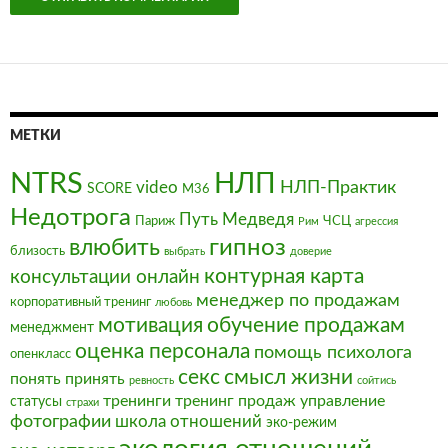
МЕТКИ
NTRS
НЛП
video
НЛП-Практик
SCORE
М36
Недотрога
Путь Медведя
Париж
ЧСЦ
Рим
агрессия
влюбить
гипноз
близость
выбрать
доверие
контурная карта
консультации онлайн
менеджер по продажам
корпоративный тренинг
любовь
мотивация
обучение продажам
менеджмент
оценка персонала
помощь психолога
опенкласс
секс
смысл жизни
понять
принять
ревность
сойтись
тренинги
тренинг продаж
управление
статусы
страхи
фотографии
школа отношений
эко-режим