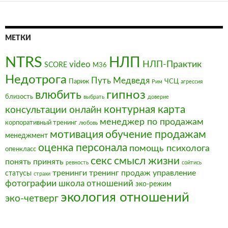
МЕТКИ
NTRS
НЛП
video
НЛП-Практик
SCORE
М36
Недотрога
Путь Медведя
Париж
ЧСЦ
Рим
агрессия
влюбить
гипноз
близость
выбрать
доверие
контурная карта
консультации онлайн
менеджер по продажам
корпоративный тренинг
любовь
мотивация
обучение продажам
менеджмент
оценка персонала
помощь психолога
опенкласс
секс
смысл жизни
понять
принять
ревность
сойтись
тренинги
тренинг продаж
управление
статусы
страхи
фотографии
школа отношений
эко-режим
экология отношений
эко-четверг