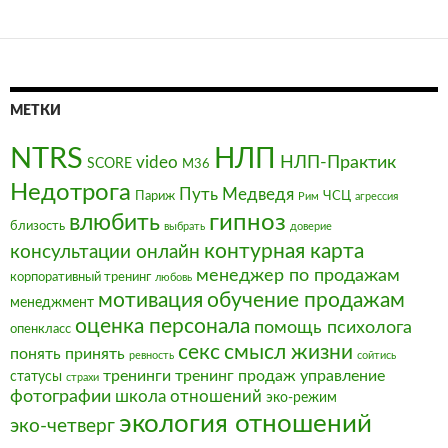
МЕТКИ
NTRS
НЛП
video
НЛП-Практик
SCORE
М36
Недотрога
Путь Медведя
Париж
ЧСЦ
Рим
агрессия
влюбить
гипноз
близость
выбрать
доверие
контурная карта
консультации онлайн
менеджер по продажам
корпоративный тренинг
любовь
мотивация
обучение продажам
менеджмент
оценка персонала
помощь психолога
опенкласс
секс
смысл жизни
понять
принять
ревность
сойтись
тренинги
тренинг продаж
управление
статусы
страхи
фотографии
школа отношений
эко-режим
экология отношений
эко-четверг