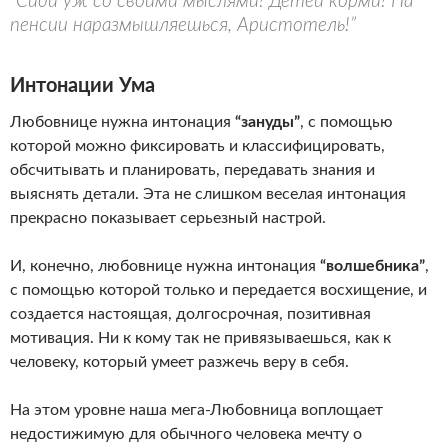
“Сиди уж со своими мыслями! Детей корми! На
пенсии наразмышляешься, Аристотель!”
Интонации Ума
Любовнице нужна интонация
“зануды”
, с помощью
которой можно фиксировать и классифицировать,
обсчитывать и планировать, передавать знания и
выяснять детали. Эта не слишком веселая интонация
прекрасно показывает серьезный настрой.
И, конечно, любовнице нужна интонация
“волшебника”
,
с помощью которой только и передается восхищение, и
создается настоящая, долгосрочная, позитивная
мотивация. Ни к кому так не привязываешься, как к
человеку, который умеет разжечь веру в себя.
На этом уровне наша мега-Любовница воплощает
недостижимую для обычного человека мечту о