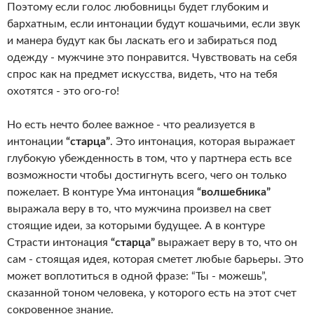
Поэтому если голос любовницы будет глубоким и
бархатным, если интонации будут кошачьими, если звук
и манера будут как бы ласкать его и забираться под
одежду - мужчине это понравится. Чувствовать на себя
спрос как на предмет искусства, видеть, что на тебя
охотятся - это ого-го!
Но есть нечто более важное - что реализуется в
интонации
“старца”
. Это интонация, которая выражает
глубокую убежденность в том, что у партнера есть все
возможности чтобы достигнуть всего, чего он только
пожелает. В контуре Ума интонация
“волшебника”
выражала веру в то, что мужчина произвел на свет
стоящие идеи, за которыми будущее. А в контуре
Страсти интонация
“старца”
выражает веру в то, что он
сам - стоящая идея, которая сметет любые барьеры. Это
может воплотиться в одной фразе: “Ты - можешь”,
сказанной тоном человека, у которого есть на этот счет
сокровенное знание.