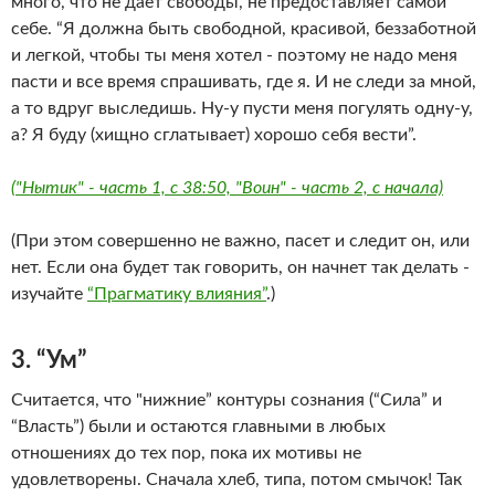
много, что не дает свободы, не предоставляет самой
себе. “Я должна быть свободной, красивой, беззаботной
и легкой, чтобы ты меня хотел - поэтому не надо меня
пасти и все время спрашивать, где я. И не следи за мной,
а то вдруг выследишь. Ну-у пусти меня погулять одну-у,
а? Я буду (хищно сглатывает) хорошо себя вести”.
("Нытик" - часть 1, с 38:50, "Воин" - часть 2, с начала)
(При этом совершенно не важно, пасет и следит он, или
нет. Если она будет так говорить, он начнет так делать -
изучайте
“Прагматику влияния”
.)
3. “Ум”
Считается, что "нижние” контуры сознания (“Сила” и
“Власть”) были и остаются главными в любых
отношениях до тех пор, пока их мотивы не
удовлетворены. Сначала хлеб, типа, потом смычок! Так