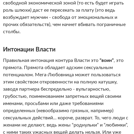
свободной экономической зоной (то есть будет играть
роль шлюхи) даст ее пересекать за плату (это ведь
возбуждает мужчин - свобода от эмоциональных и
прочих обязательств), чем начнет вбивать пограничные
столбы.
Интонации Власти
Правильная интонация контура Власти это
“воин”
, это
прямота. Прямота обладает адским сексуальным
потенциалом. Мега-Любовница может пользоваться
этим свойством откровенности на полную катушку,
заводя партнера беспредельно - вульгарностью,
грубостью, поименованием запретных вещей своими
именами, просьбами или даже требованиями
определенных (невообразимо грязных, например)
сексуальных действий… короче, разврат. То, чего люди с
женами не делают, ведь жены “роднульки” и “любимки”,
с ними таких ужасных вещей делать нельзя. Или уже