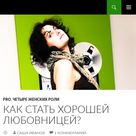
Поиск
ПЕРЕЙТИ
ОСНОВ
К
МЕНЮ
СОДЕРЖИМОМУ
PRO
,
ЧЕТЫРЕ ЖЕНСКИХ РОЛИ
КАК СТАТЬ ХОРОШЕЙ
ЛЮБОВНИЦЕЙ?
САША ИВАНОВ
1 КОММЕНТАРИЙ