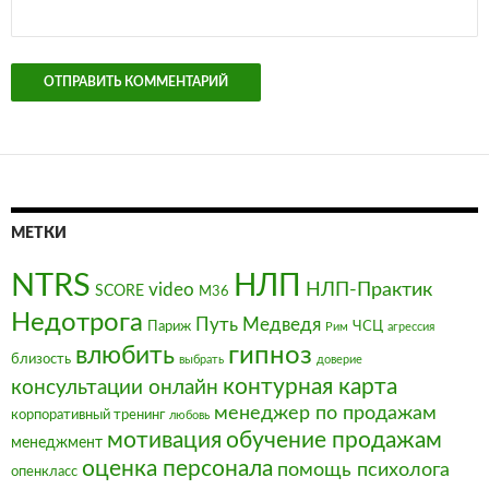
МЕТКИ
NTRS
НЛП
video
НЛП-Практик
SCORE
М36
Недотрога
Путь Медведя
Париж
ЧСЦ
Рим
агрессия
влюбить
гипноз
близость
выбрать
доверие
контурная карта
консультации онлайн
менеджер по продажам
корпоративный тренинг
любовь
мотивация
обучение продажам
менеджмент
оценка персонала
помощь психолога
опенкласс