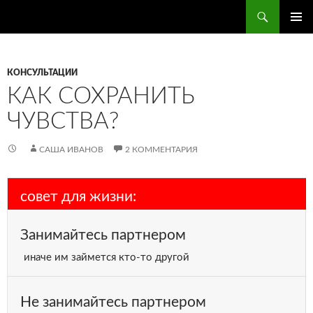
Поиск
ПЕРЕЙТИ
ОСНОВ
К
МЕНЮ
СОДЕРЖИМОМУ
КОНСУЛЬТАЦИИ
КАК СОХРАНИТЬ
ЧУВСТВА?
САША ИВАНОВ
2 КОММЕНТАРИЯ
совет для жизни:
Занимайтесь партнером
иначе им займется кто-то другой
Не занимайтесь партнером