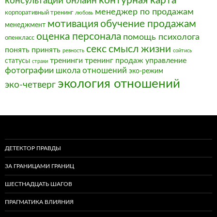
контурная карта
консультации онлайн
менеджер по продажам
корпоративный тренинг
любовь
мотивация
обучение продажам
менеджмент
оценка персонала
помощь психолога
опенкласс
секс
смысл жизни
понять
принять
ревность
сойтись
тренинги
тренинг продаж
управление
статусы
страхи
фотографии
школа отношений
эко-режим
экология отношений
эко-четверг
ДЕТЕКТОР ПРАВДЫ
ЗА ГРАНИЦАМИ ГРАНИЦ
ШЕСТНАДЦАТЬ ШАГОВ
ПРАГМАТИКА ВЛИЯНИЯ