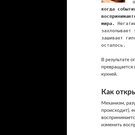
когда событи
воспринимают
мира.
Негатив
захлопывает 
зашивает гип
осталось.
В результате 
превращается 
кухней.
Как откр
Механизм, разу
происходит), е
воспринимаетс
изменить воспр