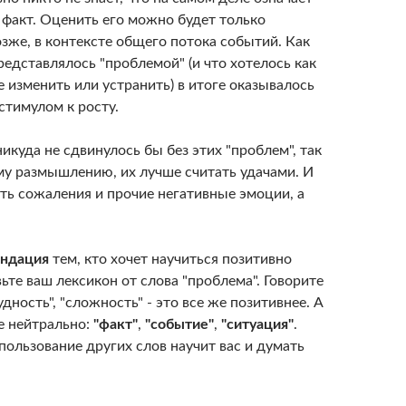
факт. Оценить его можно будет только
зже, в контексте общего потока событий. Как
представлялось "проблемой" (и что хотелось как
 изменить или устранить) в итоге оказывалось
стимулом к росту.
икуда не сдвинулось бы без этих "проблем", так
ому размышлению, их лучше считать удачами. И
ть сожаления и прочие негативные эмоции, а
ендация
тем, кто хочет научиться позитивно
ьте ваш лексикон от слова "проблема". Говорите
удность", "сложность" - это все же позитивнее. А
е нейтрально:
"факт"
,
"событие"
,
"ситуация"
.
ользование других слов научит вас и думать