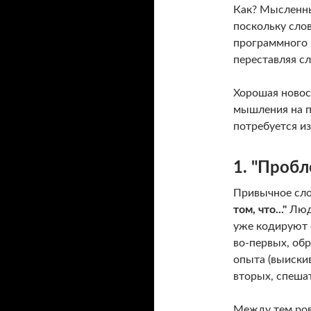
Как? Мысленны
поскольку сло
программного к
переставляя сл
Хорошая новос
мышления на 
потребуется из
1. "Пробл
Привычное сло
том, что..."
Люди
уже кодируют с
во-первых, об
опыта (выискив
вторых, спешат
Между тем ровн