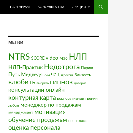
ПЕРЕЙТИ К СОДЕРЖИМОМУ
ПАРТНЕРАМ
КОНСУЛЬТАЦИИ
ЛЕКЦИИ
МЕТКИ
NTRS
НЛП
video
SCORE
М36
Недотрога
НЛП-Практик
Париж
Путь Медведя
ЧСЦ
близость
Рим
агрессия
влюбить
гипноз
выбрать
доверие
консультации онлайн
контурная карта
корпоративный тренинг
менеджер по продажам
любовь
мотивация
менеджмент
обучение продажам
опенкласс
оценка персонала