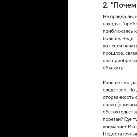
2. "Почем
Не правда ли, 
находят "пробл
приближаясь к 
больше. Ведь "
вот если начат
прошлое, связа
она приобретае
объехать!
Раньше - когда
следствие. Но
оторванность о
палец (причина
обстоятельства
порезан? Где 
внимание? Исп
Недостаточный