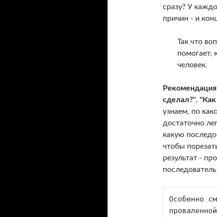
сразу? У каждо
причин - и кон
Так что во
помогает, 
человек.
Рекомендация
сделал?"
,
"Как
узнаем, по как
достаточно лег
какую последо
чтобы порезать
результат - пр
последователь
Особенно см
проваленной