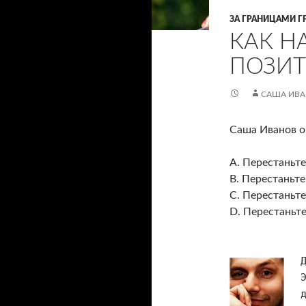
ЗА ГРАНИЦАМИ Г
КАК Н
ПОЗИТ
САША ИВ
Саша Иванов о
А. Перестаньт
В. Перестаньте
С. Перестаньте
D. Перестаньте