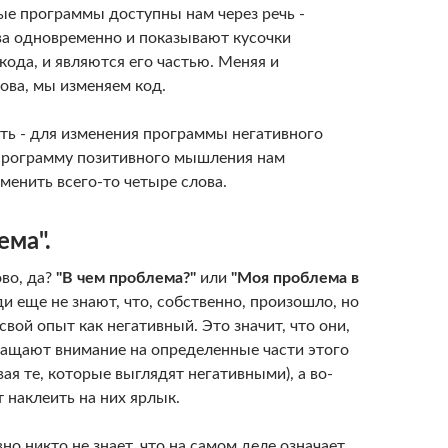
е программы доступны нам через речь -
ва одновременно и показывают кусочки
ода, и являются его частью. Меняя и
ова, мы изменяем код.
ть - для изменения программы негативного
программу позитивного мышления нам
менить всего-то четыре слова.
ема".
во, да?
"В чем проблема?"
или
"Моя проблема в
 еще не знают, что, собственно, произошло, но
вой опыт как негативный. Это значит, что они,
ращают внимание на определенные части этого
ая те, которые выглядят негативными), а во-
 наклеить на них ярлык.
о никто не знает, что на самом деле означает