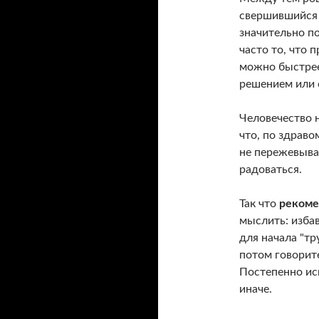
свершившийся 
значительно по
часто то, что 
можно быстрее
решением или 
Человечество н
что, по здрав
не пережевыва
радоваться.
Так что
реком
мыслить: избав
для начала "тр
потом говорит
Постепенно исп
иначе.