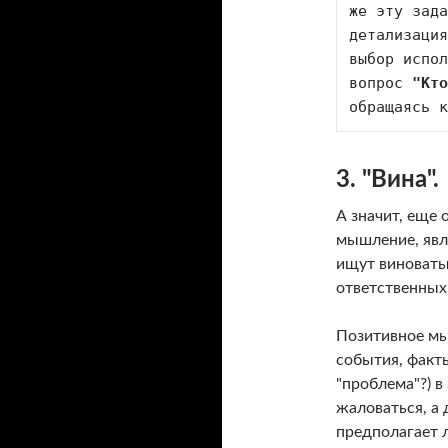
же эту зада
детализация
выбор испол
вопрос 
"Кто
обращаясь к
3. "Вина".
А значит, еще
мышление, явля
ищут виноваты
ответственных
Позитивное мы
события, факты
"проблема"?) в
жаловаться, а
предполагает л