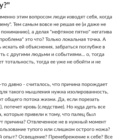
у?"
именно этим вопросом люди изводят себя, когда
ему". Тем самым вовсе не решая ее (и даже не
пониманию), а делая "нефтяное пятно" негатива
проблема" это что? Только локальная точка. А
ь искать ей объяснения, забраться поглубже в
ть с другими людьми и событиями... о, тогда
т тотальность, тогда ее уже не обойти и не
-то давно - считалось, что причина порождает
 для такого мышления нужна изолированность,
т общего потока жизни. Да, если порезать
), потечет кровь (следствие). Но куда деть все
, которые привели к тому, что палец был
тут причина? Отвлеченное не в нужный момент
ользование тупого или слишком острого ножа?
 опыт? Освещение? Пренебрежение к себе? Все