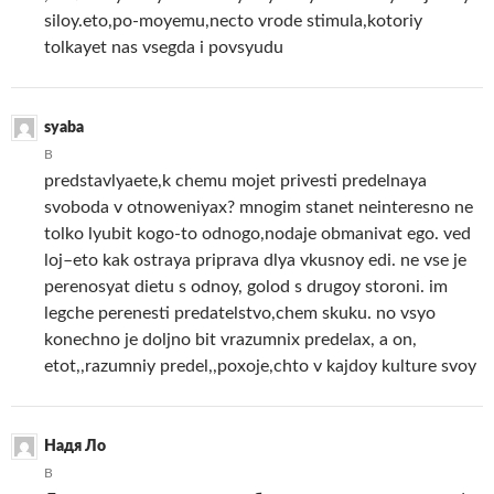
siloy.eto,po-moyemu,necto vrode stimula,kotoriy
tolkayet nas vsegda i povsyudu
syaba
В
predstavlyaete,k chemu mojet privesti predelnaya
svoboda v otnoweniyax? mnogim stanet neinteresno ne
tolko lyubit kogo-to odnogo,nodaje obmanivat ego. ved
loj–eto kak ostraya priprava dlya vkusnoy edi. ne vse je
perenosyat dietu s odnoy, golod s drugoy storoni. im
legche perenesti predatelstvo,chem skuku. no vsyo
konechno je doljno bit vrazumnix predelax, a on,
etot,,razumniy predel,,poxoje,chto v kajdoy kulture svoy
Надя Ло
В