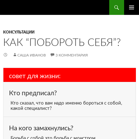
Поиск
ПЕРЕЙТИ
ОСНОВ
К
МЕНЮ
СОДЕРЖИМОМУ
КОНСУЛЬТАЦИИ
КАК “ПОБОРОТЬ СЕБЯ”?
САША ИВАНОВ
3 КОММЕНТАРИЯ
совет для жизни:
Кто предписал?
Кто сказал, что вам надо именно бороться с собой,
какой специалист?
На кого замахнулись?
Борьба с собой это борьба с монстром.