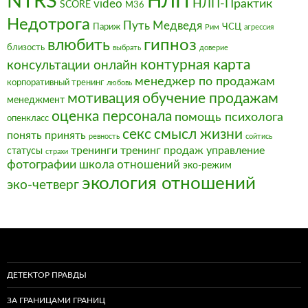
NTRS
НЛП
video
НЛП-Практик
SCORE
М36
Недотрога
Путь Медведя
Париж
ЧСЦ
Рим
агрессия
влюбить
гипноз
близость
выбрать
доверие
контурная карта
консультации онлайн
менеджер по продажам
корпоративный тренинг
любовь
мотивация
обучение продажам
менеджмент
оценка персонала
помощь психолога
опенкласс
секс
смысл жизни
понять
принять
ревность
сойтись
тренинги
тренинг продаж
управление
статусы
страхи
фотографии
школа отношений
эко-режим
экология отношений
эко-четверг
ДЕТЕКТОР ПРАВДЫ
ЗА ГРАНИЦАМИ ГРАНИЦ