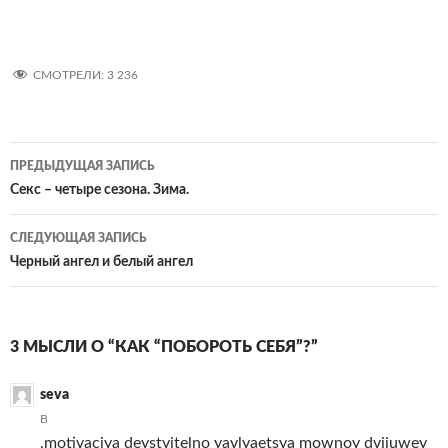
СМОТРЕЛИ:
3 236
Навигация
ПРЕДЫДУЩАЯ ЗАПИСЬ
по
Секс – четыре сезона. Зима.
записям
СЛЕДУЮЩАЯ ЗАПИСЬ
Черный ангел и белый ангел
3 МЫСЛИ О “КАК “ПОБОРОТЬ СЕБЯ”?”
seva
В
,motivaciya deystvitelno yavlyaetsya mownoy dvijuwey