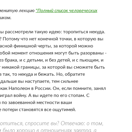
менитую лекцию
"Полный список человеческих
иком.
вы рассмотрели такую идею: торопиться некуда.
 Потому что нет конечной точки, в которую вы
пасной финишной черты, за которой можно
любой момент отношения могут быть разорваны -
ез брака, и с детьми, и без детей, и с пьющим, и
т никакой границы, за которой вы сможете быть
з так, то некуда и бежать. Но, обратите
 дальше вы наступаете, тем сильнее
 как Наполеон в России. Он, если помните, занял
играл войну. А вы идете по его стопам. С
по завоеванной местности ваши
 потери становятся все ощутимей.
ботиться, спросите вы? Отвечаю: о том,
м было хорошо в отношениях завтра, а