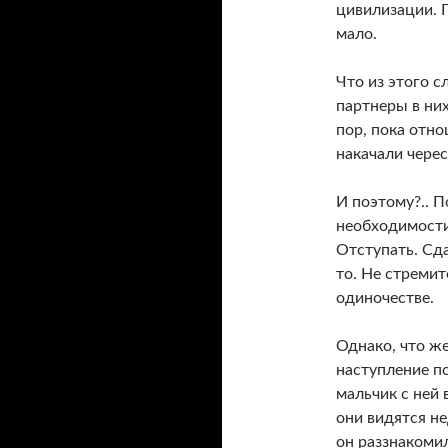
цивилизации. 
мало.
Что из этого с
партнеры в них
пор, пока отн
накачали черес
И поэтому?.. П
необходимости,
Отступать. Сд
то. Не стремит
одиночестве.
Однако, что ж
наступление по
мальчик с ней 
они видятся не
он раззнакоми