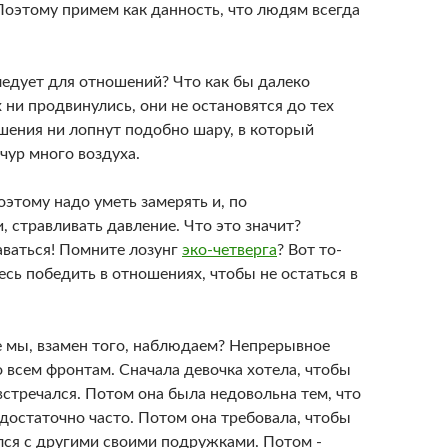
Поэтому примем как данность, что людям всегда
ледует для отношений? Что как бы далеко
 ни продвинулись, они не остановятся до тех
ошения ни лопнут подобно шару, в который
чур много воздуха.
оэтому надо уметь замерять и, по
 стравливать давление. Что это значит?
аваться! Помните лозунг
эко-четверга
? Вот то-
есь победить в отношениях, чтобы не остаться в
е мы, взамен того, наблюдаем? Непрерывное
 всем фронтам. Сначала девочка хотела, чтобы
встречался. Потом она была недовольна тем, что
достаточно часто. Потом она требовала, чтобы
лся с другими своими подружками. Потом -