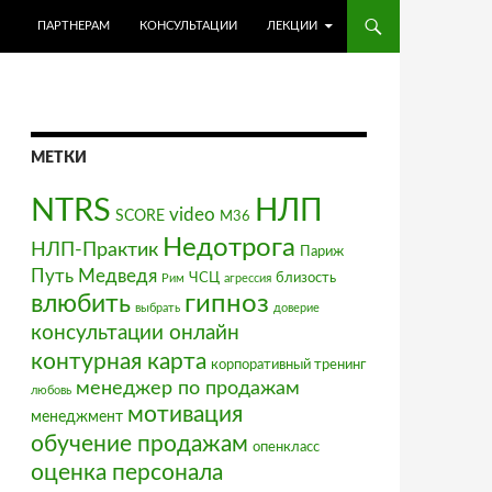
ПЕРЕЙТИ К СОДЕРЖИМОМУ
ПАРТНЕРАМ
КОНСУЛЬТАЦИИ
ЛЕКЦИИ
МЕТКИ
NTRS
НЛП
video
SCORE
М36
Недотрога
НЛП-Практик
Париж
Путь Медведя
ЧСЦ
близость
Рим
агрессия
влюбить
гипноз
выбрать
доверие
консультации онлайн
контурная карта
корпоративный тренинг
менеджер по продажам
любовь
мотивация
менеджмент
обучение продажам
опенкласс
оценка персонала