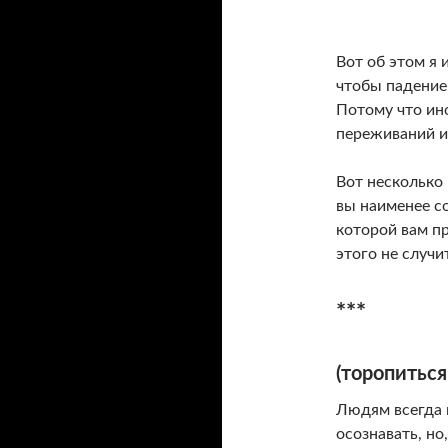
Вот об этом я и
чтобы падение
Потому что ин
переживаний и
Вот несколько 
вы наименее со
которой вам пр
этого не случи
***
(торопиться
Людям всегда м
осознавать, но