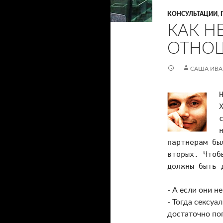
КОНСУЛЬТАЦИИ
,
КАК Н
ОТНО
САША ИВ
партнерам бы
вторых. Чтоб
должны быть 
- А если они н
- Тогда сексуа
достаточно пог