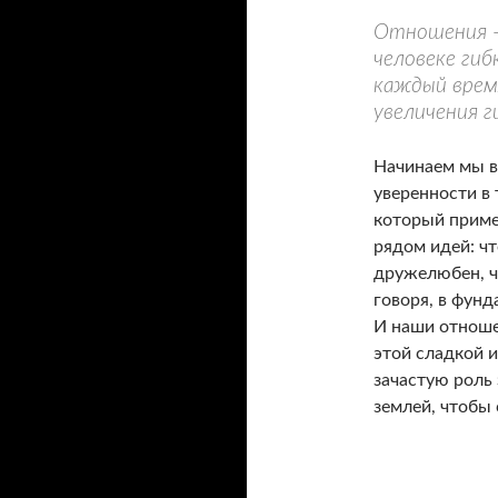
Отношения -
человеке гиб
каждый врем
увеличения 
Начинаем мы в
уверенности в т
который приме
рядом идей: ч
дружелюбен, ч
говоря, в фунд
И наши отношен
этой сладкой 
зачастую роль
землей, чтобы 