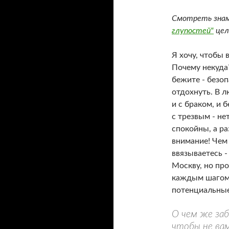
Смотреть зна
глупостей"
цел
Я хочу, чтобы 
Почему некуда?
бежите - безо
отдохнуть. В 
и с браком, и б
с трезвым - не
спокойны, а ра
внимание! Чем
ввязываетесь -
Москву, но про
каждым шагом 
потенциальные
О чем же за
чтобы не ва