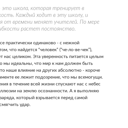
 это школа, которая тренирует в
кость. Каждый ходит в эту школу, и
я от времени меняет учителей. По мере
гибкости растет постоянство.
се практически одинаково - с нежной
ом, что найдется “человек” (“че-ло-ве-чек”),
т нас целиком. Эта уверенность питается целым
то мы идеальны, что мир к нам должен быть
то наше влияние на других абсолютно - короче
аменте ее лежит подозрение, что мы всемогущи.
ия в течение всей жизни спускают нас с небес
иллюзии на землю осознанности. А я выполняю
 заряда, который взрывается перед самой
смягчить удар.