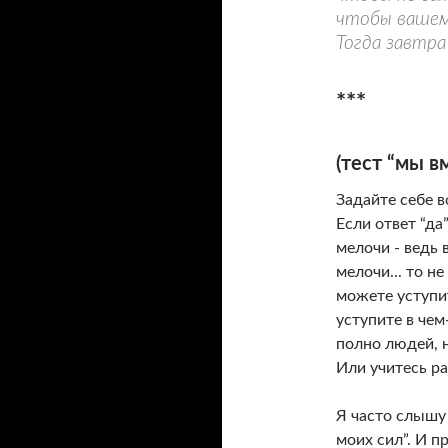
чтобы вашему
Тогда завтра
***
(тест “мы в
Задайте себе в
Если ответ “да”
мелочи - ведь 
мелочи... то н
можете уступит
уступите в чем
полно людей, 
Или учитесь ра
Я часто слышу 
моих сил”. И п