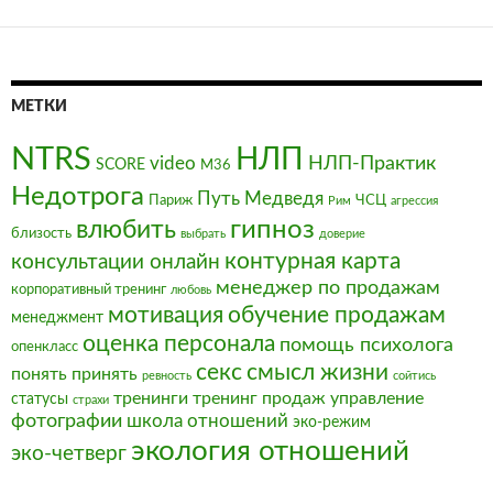
МЕТКИ
NTRS
НЛП
video
НЛП-Практик
SCORE
М36
Недотрога
Путь Медведя
Париж
ЧСЦ
Рим
агрессия
влюбить
гипноз
близость
выбрать
доверие
контурная карта
консультации онлайн
менеджер по продажам
корпоративный тренинг
любовь
мотивация
обучение продажам
менеджмент
оценка персонала
помощь психолога
опенкласс
секс
смысл жизни
понять
принять
ревность
сойтись
тренинги
тренинг продаж
управление
статусы
страхи
фотографии
школа отношений
эко-режим
экология отношений
эко-четверг