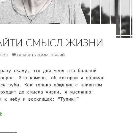
АЙТИ СМЫСЛ ЖИЗНИ
АНОВ
ОСТАВИТЬ КОММЕНТАРИЙ
Сразу скажу, что для меня это большой
вопрос. Это камень, об который я обломал
все зубы. Как только общение с клиентом
доходит до смысла жизни, я мысленно
и к небу и восклицаю: “Тупик!”
ак найти смысл жизни
→