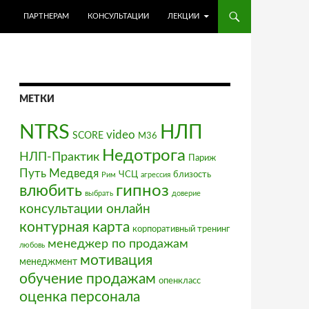
ПЕРЕЙТИ К СОДЕРЖИМОМУ
ПАРТНЕРАМ
КОНСУЛЬТАЦИИ
ЛЕКЦИИ
МЕТКИ
NTRS
НЛП
video
SCORE
М36
Недотрога
НЛП-Практик
Париж
Путь Медведя
ЧСЦ
близость
Рим
агрессия
влюбить
гипноз
выбрать
доверие
консультации онлайн
контурная карта
корпоративный тренинг
менеджер по продажам
любовь
мотивация
менеджмент
обучение продажам
опенкласс
оценка персонала