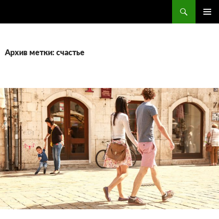
Поиск
ПЕРЕЙТИ
ОСНОВ
К
МЕНЮ
СОДЕРЖИМОМУ
Архив метки: счастье