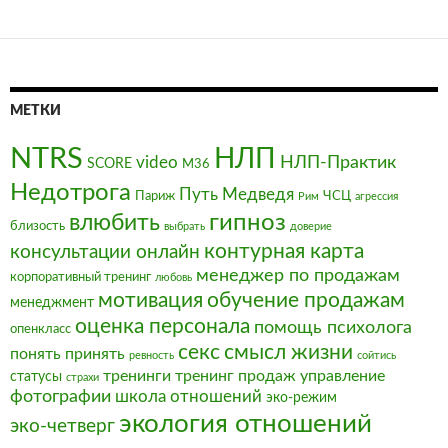
МЕТКИ
NTRS
НЛП
video
НЛП-Практик
SCORE
М36
Недотрога
Путь Медведя
Париж
ЧСЦ
Рим
агрессия
влюбить
гипноз
близость
выбрать
доверие
контурная карта
консультации онлайн
менеджер по продажам
корпоративный тренинг
любовь
мотивация
обучение продажам
менеджмент
оценка персонала
помощь психолога
опенкласс
секс
смысл жизни
понять
принять
ревность
сойтись
тренинги
тренинг продаж
управление
статусы
страхи
фотографии
школа отношений
эко-режим
экология отношений
эко-четверг