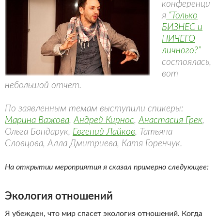
конференци
я
“Только
БИЗНЕС и
НИЧЕГО
личного?”
состоялась,
вот
небольшой отчет.
По заявленным темам выступили спикеры:
Марина Важова
,
Андрей Кирнос
,
Анастасия Грек
,
Ольга Бондарук,
Евгений Лайков
, Татьяна
Словцова, Алла Дмитриева, Катя Горенчук.
На открытии мероприятия я сказал примерно следующее:
Экология отношений
Я убежден, что мир спасет экология отношений. Когда