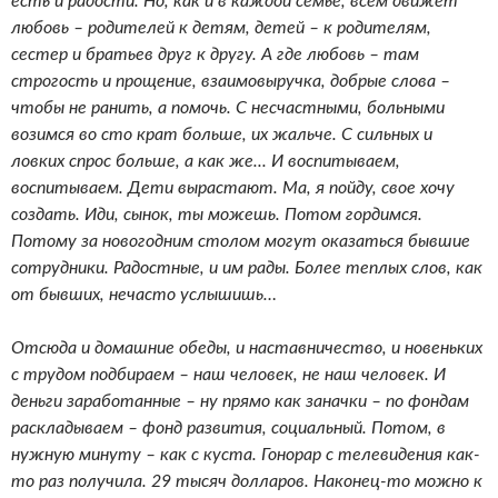
есть и радости. Но, как и в каждой семье, всем движет
любовь – родителей к детям, детей – к родителям,
сестер и братьев друг к другу. А где любовь – там
строгость и прощение, взаимовыручка, добрые слова –
чтобы не ранить, а помочь. С несчастными, больными
возимся во сто крат больше, их жальче. С сильных и
ловких спрос больше, а как же... И воспитываем,
воспитываем. Дети вырастают. Ма, я пойду, свое хочу
создать. Иди, сынок, ты можешь. Потом гордимся.
Потому за новогодним столом могут оказаться бывшие
сотрудники. Радостные, и им рады. Более теплых слов, как
от бывших, нечасто услышишь…
Отсюда и домашние обеды, и наставничество, и новеньких
с трудом подбираем – наш человек, не наш человек. И
деньги заработанные – ну прямо как заначки – по фондам
раскладываем – фонд развития, социальный. Потом, в
нужную минуту – как с куста. Гонорар с телевидения как-
то раз получила. 29 тысяч долларов. Наконец-то можно к