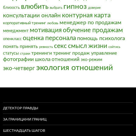
влюбить
гипноз
близость
выбрать
доверие
контурная карта
консультации онлайн
менеджер по продажам
корпоративный тренинг
любовь
мотивация
обучение продажам
менеджмент
оценка персонала
помощь психолога
опенкласс
секс
смысл жизни
понять
принять
ревность
сойтись
тренинги
тренинг продаж
управление
статусы
страхи
фотографии
школа отношений
эко-режим
экология отношений
эко-четверг
ДЕТЕКТОР ПРАВДЫ
ЗА ГРАНИЦАМИ ГРАНИЦ
ШЕСТНАДЦАТЬ ШАГОВ