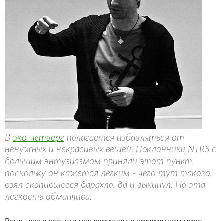
В
эко-четверг
полагается избавляться от
ненужных и некрасивых вещей. Поклонники NTRS с
большим энтузиазмом приняли этот пункт,
поскольку он кажется легким - чего тут такого,
взял скопившееся барахло, да и выкинул. Но эта
легкость обманчива.