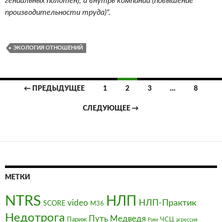
гениальных полотен), а внутрь компании (повышение
производительности труда)".
ЭКОЛОГИЯ ОТНОШЕНИЙ
Навигация
← ПРЕДЫДУЩЕЕ
1
2
3
…
8
по
СЛЕДУЮЩЕЕ →
записям
МЕТКИ
NTRS
НЛП
video
НЛП-Практик
SCORE
М36
Недотрога
Путь Медведя
Париж
ЧСЦ
Рим
агрессия