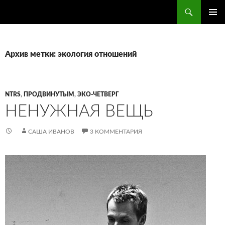
Поиск
ПЕРЕЙТИ
ОСНОВ
К
МЕНЮ
СОДЕРЖИМОМУ
Архив метки: экология отношений
NTRS
,
ПРОДВИНУТЫМ
,
ЭКО-ЧЕТВЕРГ
НЕНУЖНАЯ ВЕЩЬ
САША ИВАНОВ
3 КОММЕНТАРИЯ