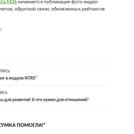
кта М36
начинается публикация фото-видео-
четов, обратной связи, обновленных рейтингов
3
ия
ПИСЬ
нг в модели NTRS”
ИСЬ
 для развития! А что нужно для отношений?
СУМКА ПОМОГЛА!”