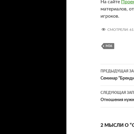
На сайте
Прое
материалов, от
игроков.
СМОТРЕЛИ:
61
М36
Навигац
ПРЕДЫДУЩАЯ ЗА
по
Семинар “Бренди
записям
СЛЕДУЮЩАЯ ЗАП
Отношения нужны
2 МЫСЛИ О “