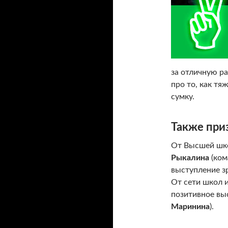
за отличную ра
про то, как тя
сумку.
Также при
От Высшей шко
Рыкалина
(ко
выступление з
От сети школ 
позитивное вы
Маринина
).