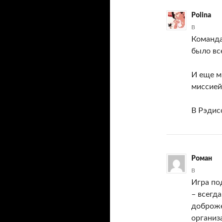
Polina
В
Команда
было вс
И еще м
миссией
В Рэдис
Роман
В
Игра по
– всегд
доброже
организ