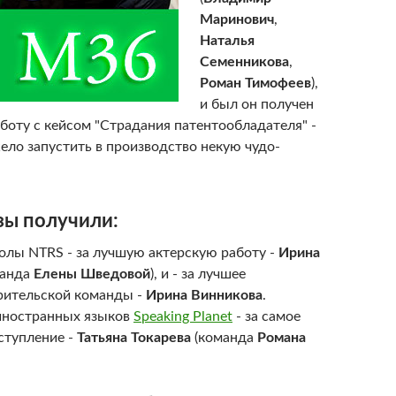
Маринович
,
Наталья
Семенникова
,
Роман Тимофеев
),
и был он получен
боту с кейсом "Страдания патентообладателя" -
жело запустить в производство некую чудо-
зы получили:
лы NTRS - за лучшую актерскую работу -
Ирина
манда
Елены Шведовой
), и - за лучшее
рительской команды -
Ирина Винникова
.
иностранных языков
Speaking Planet
- за самое
ступление -
Татьяна Токарева
(команда
Романа