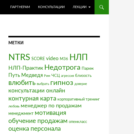
ПЕРЕЙТИ К СОДЕРЖИМОМУ
ПАРТНЕРАМ
КОНСУЛЬТАЦИИ
ЛЕКЦИИ
МЕТКИ
NTRS
НЛП
video
SCORE
М36
Недотрога
НЛП-Практик
Париж
Путь Медведя
ЧСЦ
близость
Рим
агрессия
влюбить
гипноз
выбрать
доверие
консультации онлайн
контурная карта
корпоративный тренинг
менеджер по продажам
любовь
мотивация
менеджмент
обучение продажам
опенкласс
оценка персонала