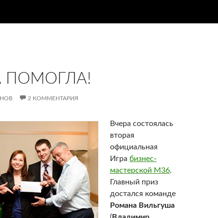
 ПОМОГЛА!
АНОВ
2 КОММЕНТАРИЯ
Вчера состоялась
вторая
официальная
Игра
бизнес-
мастерской М36
.
Главный приз
достался команде
Романа Вильгуша
(
Владимир