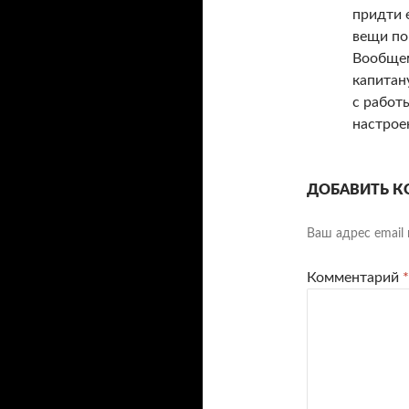
придти 
вещи по
Вообщем
капитан
с работ
настрое
ДОБАВИТЬ К
Ваш адрес email 
Комментарий
*