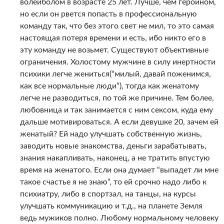
волейболом в возрасте 25 лет. Лучше, чем героином,
но если он рвется попасть в профессиональную
команду так, что без этого свет не мил, то это самая
настоящая потеря времени и есть, ибо никто его в
эту команду не возьмет. Существуют объективные
ограничения. Холостому мужчине в силу инертности
психики легче жениться(“милый, давай поженимся,
как все нормальные люди”), тогда как женатому
легче не разводиться, по той же причине. Тем более,
любовница и так занимается с ним сексом, куда ему
дальше мотивироваться. А если девушке 20, зачем ей
женатый? Ей надо улучшать собственную жизнь,
заводить новые знакомства, деньги зарабатывать,
знания накапливать, наконец, а не тратить впустую
время на женатого. Если она думает “выпадет ли мне
такое счастье я не знаю”, то ей срочно надо либо к
психиатру, либо в спортзал, на танцы, на курсы
улучшать коммуникацию и т.д., на планете Земля
ведь мужиков полно. Любому нормальному человеку