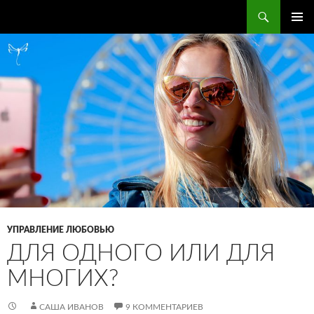
Поиск
ПЕРЕЙТИ
ОСНОВ
К
МЕНЮ
СОДЕРЖИМОМУ
УПРАВЛЕНИЕ ЛЮБОВЬЮ
ДЛЯ ОДНОГО ИЛИ ДЛЯ
МНОГИХ?
САША ИВАНОВ
9 КОММЕНТАРИЕВ