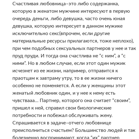
Счастливая любовница–это либо содержанка,
которую в женатом мужчине интересуют в первую
очередь деньги, либо девушка, часто очень юная
девушка, которую интересует в данном мужике
исключительно секс(впрочем, если другие
материальные ресурсы прилагаются, тоже неплохо),
при чем подобных сексуальных партнеров у нее и так
пруд пруди. И тогда она счастлива не “с ним”, а “с
ними”. Но в любом случае, если этот один мужик
исчезнет из ее жизни, например, отправится к
праотцам к завтраму утру, то в ее жизни ничего
особенно не поменяется. А если у женщины этот
женатый любовник один, и у нее к нему есть
чувствааа… Партнер, которого она считает “своим”,
пришел к ней, справил свои биологические
потребности и побежал обслуживать жену.
Спрашивается в задаче–отчего любовнице
преисполниться счастьем? Большинство людей и так
болезненно воспринимают, когда “их” партнер