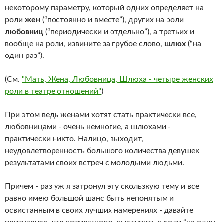
некоторому параметру, который одних определяет на
роли
жен
(“постоянно и вместе”), других на роли
любовниц
(“периодически и отдельно”), а третьих и
вообще на роли, извините за грубое слово,
шлюх
(“на
один раз”).
(См.
"Мать, Жена, Любовница, Шлюха - четыре женских
роли в театре отношений"
)
При этом ведь женами хотят стать практически все,
любовницами - очень немногие, а шлюхами -
практически никто. Налицо, выходит,
неудовлетворенность большого количества девушек
результатами своих встреч с молодыми людьми.
Причем - раз уж я затронул эту скользкую тему и все
равно имею большой шанс быть непонятым и
освистанным в своих лучших намерениях - давайте