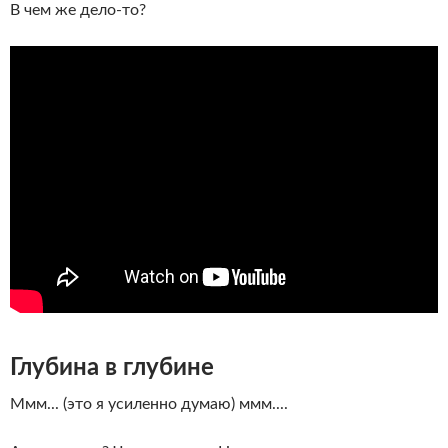
В чем же дело-то?
Глубина в глубине
Ммм... (это я усиленно думаю) ммм....