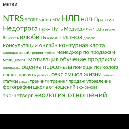
МЕТКИ
NTRS
НЛП
video
НЛП-Практик
SCORE
М36
Недотрога
Путь Медведя
Париж
ЧСЦ
Рим
агрессия
влюбить
гипноз
близость
выбрать
доверие
контурная карта
консультации онлайн
менеджер по продажам
корпоративный тренинг
любовь
мотивация
обучение продажам
менеджмент
оценка персонала
помощь психолога
опенкласс
секс
смысл жизни
понять
принять
ревность
сойтись
тренинги
тренинг продаж
управление
статусы
страхи
фотографии
школа отношений
эко-режим
экология отношений
эко-четверг