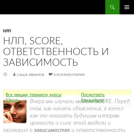
Поиск
ПЕРЕЙТИ
ОСНОВ
К
МЕНЮ
СОДЕРЖИМОМУ
НЛП
НЛП, SCORE,
ОТВЕТСТВЕННОСТЬ И
ЗАВИСИМОСТЬ
САША ИВАНОВ
4 КОММЕНТАРИЯ
Все лекции, тренинги, курсы
Посмотреть
Школы
ближайшие
Вчера мы изучали модель SCORE. Перед
тем, как начать объяснения, я хотел
как-то показать будушим нлперам
ценность и силу этой модели и
заговорил о
зависимостях
и ответственности.