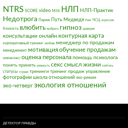
NTRS
НЛП
video
НЛП-Практик
SCORE
М36
Недотрога
Путь Медведя
Париж
ЧСЦ
Рим
агрессия
влюбить
гипноз
близость
выбрать
доверие
контурная карта
консультации онлайн
менеджер по продажам
корпоративный тренинг
любовь
мотивация
обучение продажам
менеджмент
оценка персонала
помощь психолога
опенкласс
секс
смысл жизни
понять
принять
ревность
сойтись
тренинги
тренинг продаж
управление
статусы
страхи
фотографии
школа отношений
эко-режим
экология отношений
эко-четверг
ДЕТЕКТОР ПРАВДЫ