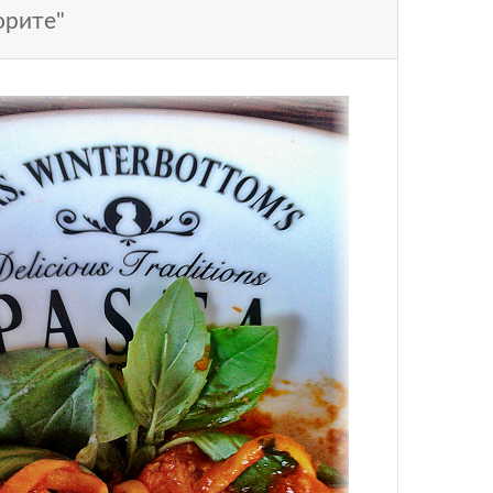
орите"