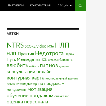
ПЕРЕЙТИ К СОДЕРЖИМОМУ
ПАРТНЕРАМ
КОНСУЛЬТАЦИИ
ЛЕКЦИИ
МЕТКИ
NTRS
НЛП
video
SCORE
М36
Недотрога
НЛП-Практик
Париж
Путь Медведя
ЧСЦ
близость
Рим
агрессия
влюбить
гипноз
выбрать
доверие
консультации онлайн
контурная карта
корпоративный тренинг
менеджер по продажам
любовь
мотивация
менеджмент
обучение продажам
опенкласс
оценка персонала