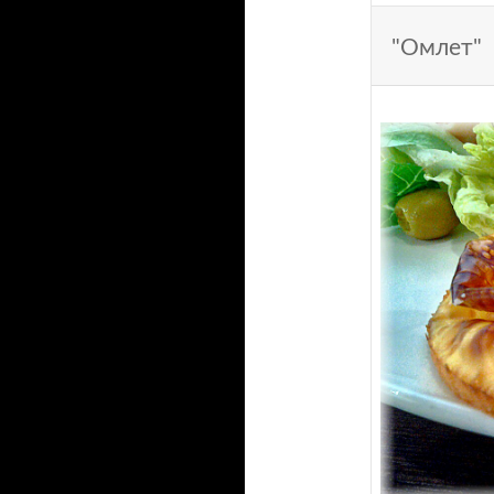
"Омлет"