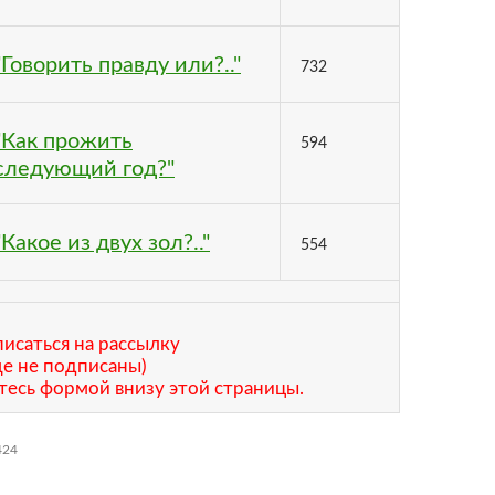
"Говорить правду или?.."
732
"Как прожить
594
следующий год?"
"Какое из двух зол?.."
554
исаться на рассылку
ще не подписаны)
тесь формой внизу этой страницы.
424