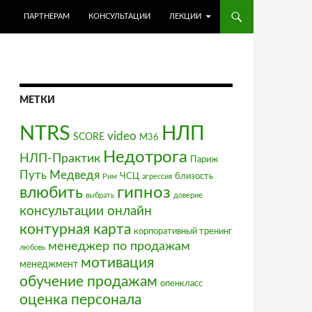
ПЕРЕЙТИ К СОДЕРЖИМОМУ
ПАРТНЕРАМ
КОНСУЛЬТАЦИИ
ЛЕКЦИИ
МЕТКИ
NTRS
НЛП
video
SCORE
М36
Недотрога
НЛП-Практик
Париж
Путь Медведя
ЧСЦ
близость
Рим
агрессия
влюбить
гипноз
выбрать
доверие
консультации онлайн
контурная карта
корпоративный тренинг
менеджер по продажам
любовь
мотивация
менеджмент
обучение продажам
опенкласс
оценка персонала