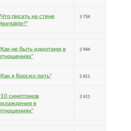
"Что писать на стене
3 734
vkontakte?"
"Как не быть идиотами в
2 944
отношениях"
"Как я бросил пить"
2 811
"10 симптомов
2 611
охлаждения в
отношениях"