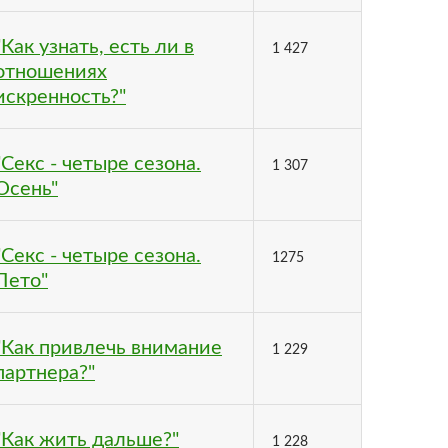
"Как узнать, есть ли в
1 427
отношениях
искренность?"
"Секс - четыре сезона.
1 307
Осень"
"Секс - четыре сезона.
1275
Лето"
"Как привлечь внимание
1 229
партнера?"
"Как жить дальше?"
1 228