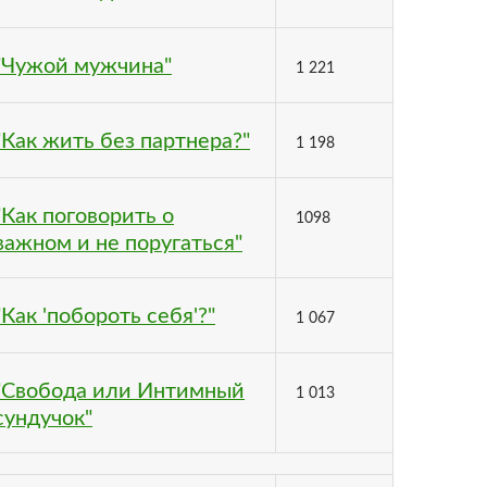
"Чужой мужчина"
1 221
"Как жить без партнера?"
1 198
"Как поговорить о
1098
важном и не поругаться"
"Как 'побороть себя'?"
1 067
"Свобода или Интимный
1 013
сундучок"